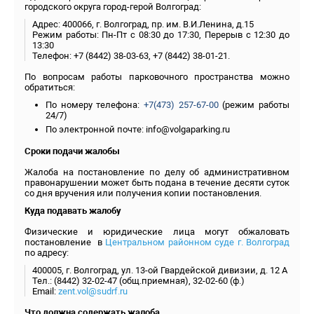
городского округа город-герой Волгоград:
Адрес: 400066, г. Волгоград, пр. им. В.И.Ленина, д.15
Режим работы: Пн-Пт с 08:30 до 17:30, Перерыв с 12:30 до
13:30
Телефон: +7 (8442) 38-03-63, +7 (8442) 38-01-21.
По вопросам работы парковочного пространства можно
обратиться:
По номеру телефона:
+7(473) 257-67-00
(режим работы
24/7)
По электронной почте: info@volgaparking.ru
Сроки подачи жалобы
Жалоба на постановление по делу об административном
правонарушении может быть подана в течение десяти суток
со дня вручения или получения копии постановления.
Куда подавать жалобу
Физические и юридические лица могут обжаловать
постановление в
Центральном районном суде г. Волгоград
по адресу:
400005, г. Волгоград, ул. 13-ой Гвардейской дивизии, д. 12 А
Тел.: (8442) 32-02-47 (общ.приемная), 32-02-60 (ф.)
Email:
zent.vol@sudrf.ru
Что должна содержать жалоба