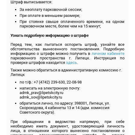
Штраф выписывается:
За неоплату парковочной сессии;
При оплате в меньшем размере;
При стоянке свыше оплаченного времени, на одном
парковочном месте, более чем на 15 минут;
Узнать подробную информацию о штрафе
Перед тем, как пытаться оспорить штраф, узнайте все
обстоятельства вынесенного постановления. Подробную
информацию о штрафе можно получить в
личном кабинете
парковочного пространства г. Липецк. Инструкция по
проверке штрафов находится
здесь
.
Также можно обратиться в административную комиссию г.
Липецк
по т/ф.: +7 (4742) 239-630, 22-08-98
написать на электронную почту:
admk_prav@lipetskcity.ru
admk_sov@lipetskcity.ru
обратиться лично, по адресу: 398001, Липецк, ул.
Скороходова, 4 кабинеты 13 и 14 (адм. комиссия
Советского округа).
При обращении в ведомство напрямую, при себе
необходимо иметь документ, удостоверяющий личность
лица, в отношении которого вынесено постановление о