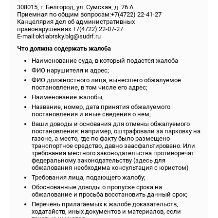
308015, г. Белгород, ул. Сумская, д. 76 А
Приемная по общим вопросам:+7(4722) 22-41-27
Канцелярия дел об административных
правонарушениях:+7(4722) 22-07-27
E-mail:oktiabrsky.blg@sudrf.ru
Что должна содержать жалоба
Наименование суда, в который подается жалоба
ФИО нарушителя и адрес;
ФИО должностного лица, вынесшего обжалуемое
постановление, в том числе его адрес;
Наименование жалобы;
Название, номер, дата принятия обжалуемого
постановления и иные сведения о нем;
Ваши доводы и основания для отмены обжалуемого
постановления: например, оштрафовали за парковку на
газоне, а место, где по факту было размещено
транспортное средство, давно заасфальтировано. Или
требования местного законодательства противоречат
федеральному законодательству (здесь для
обжалования необходима консультация с юристом)
Требования лица, подающего жалобу;
Обоснованные доводы о пропуске срока на
обжалование и просьба восстановить данный срок;
Перечень прилагаемых к жалобе доказательств,
ходатайств, иных документов и материалов, если