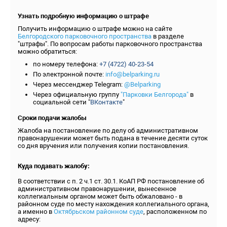
Узнать подробную информацию о штрафе
Получить информацию о штрафе можно на сайте
Белгородского парковочного пространства
в разделе
"штрафы". По вопросам работы парковочного пространства
можно обратиться:
по номеру телефона:
+7 (4722) 40-23-54
По электронной почте:
info@belparking.ru
Через мессенджер Telegram:
@Belparking
Через официальную группу
"Парковки Белгорода"
в
социальной сети "
ВКонтакте
"
Сроки подачи жалобы
Жалоба на постановление по делу об административном
правонарушении может быть подана в течение десяти суток
со дня вручения или получения копии постановления.
Куда подавать жалобу:
В соответствии с п. 2 ч.1 ст. 30.1. КоАП РФ постановление об
административном правонарушении, вынесенное
коллегиальным органом может быть обжаловано - в
районном суде по месту нахождения коллегиального органа,
а именно в
Октябрьском районном суде
, расположенном по
адресу: