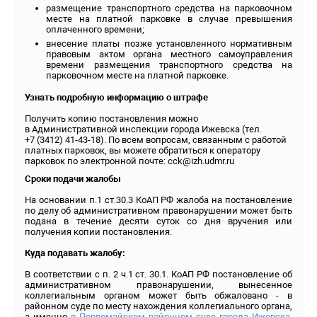
размещение транспортного средства на парковочном
месте на платной парковке в случае превышения
оплаченного времени;
внесение платы позже установленного нормативным
правовым актом органа местного самоуправления
времени размещения транспортного средства на
парковочном месте на платной парковке.
Узнать подробную информацию о штрафе
Получить копию постановления можно
в Административной инспекции города Ижевска (тел.
+7 (3412) 41-43-18). По всем вопросам, связанным с работой
платных парковок, вы можете обратиться к оператору
парковок по электронной почте: cck@izh.udmr.ru
Сроки подачи жалобы
На основании п.1 ст.30.3 КоАП РФ жалоба на постановление
по делу об административном правонарушении может быть
подана в течение десяти суток со дня вручения или
получения копии постановления.
Куда подавать жалобу:
В соответствии с п. 2 ч.1 ст. 30.1. КоАП РФ постановление об
административном правонарушении, вынесенное
коллегиальным органом может быть обжаловано - в
районном суде по месту нахождения коллегиального органа,
а именно
в Первомайском районном суде города Ижевска
,