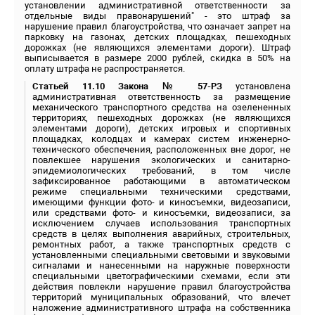
установлении административной ответственности за
отдельные виды правонарушений" - это штраф за
нарушение правил благоустройства, что означает запрет на
парковку на газонах, детских площадках, пешеходных
дорожках (не являющихся элементами дороги). Штраф
выписывается в размере 2000 рублей, скидка в 50% на
оплату штрафа не распространяется.
Статьей 11.10 Закона № 57-РЗ
установлена
административная ответственность за размещение
механического транспортного средства на озелененных
территориях, пешеходных дорожках (не являющихся
элементами дороги), детских игровых и спортивных
площадках, колодцах и камерах систем инженерно-
технического обеспечения, расположенных вне дорог, не
повлекшее нарушения экологических и санитарно-
эпидемиологических требований, в том числе
зафиксированное работающими в автоматическом
режиме специальными техническими средствами,
имеющими функции фото- и киносъемки, видеозаписи,
или средствами фото- и киносъемки, видеозаписи, за
исключением случаев использования транспортных
средств в целях выполнения аварийных, строительных,
ремонтных работ, а также транспортных средств с
установленными специальными световыми и звуковыми
сигналами и нанесенными на наружные поверхности
специальными цветографическими схемами, если эти
действия повлекли нарушение правил благоустройства
территорий муниципальных образований, что влечет
наложение административного штрафа на собственника