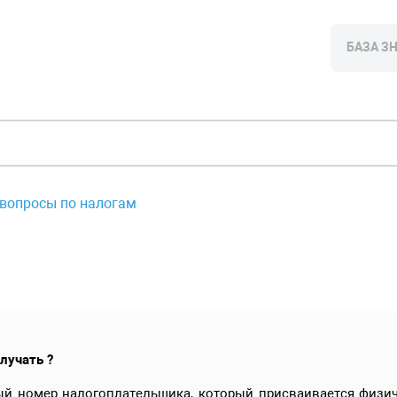
БАЗА З
вопросы по налогам
олучать ?
ый номер налогоплательщика, который присваивается физи