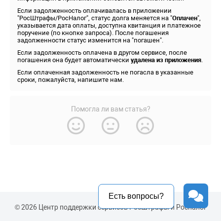
Если задолженность оплачивалась в приложении
"РосШтрафы/РосНалог", статус долга меняется на "
Оплачен
",
указывается дата оплаты, доступна квитанция и платежное
поручение (по кнопке запроса). После погашения
задолженности статус изменится на "погашен".
Если задолженность оплачена в другом сервисе, после
погашения она будет автоматически
удалена из приложения
.
Если оплаченная задолженность не погасла в указанные
сроки, пожалуйста, напишите нам.
Помогла ли вам статья?
Есть вопросы?
© 2026 Центр поддержки сервисов РосШтрафы и Росналог